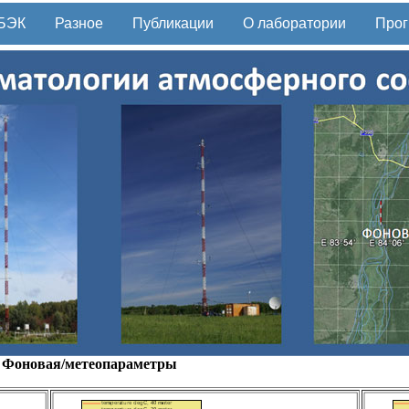
БЭК
Разное
Публикации
О лаборатории
Прог
Фоновая/метеопараметры