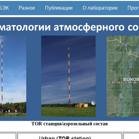
БЭК
Разное
Публикации
О лаборатории
Прог
ТОR станция/аэрозольный состав