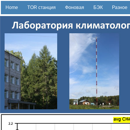
Home
TOR станция
Фоновая
БЭК
Разное