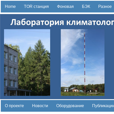
Home
TOR станция
Фоновая
БЭК
Разное
О проекте
Новости
Оборудование
Публикации